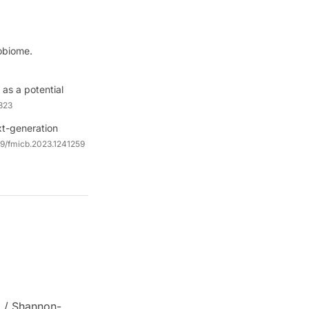
obiome.
 as a potential
823
xt-generation
9/fmicb.2023.1241259
a / Shannon-