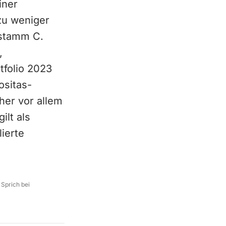
iner
zu weniger
nstamm C.
,
tfolio 2023
ositas-
her vor allem
ilt als
lierte
 Sprich bei