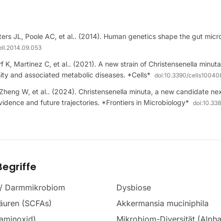
ers JL, Poole AC, et al.. (2014). Human genetics shape the gut micr
cell.2014.09.053
 K, Martinez C, et al.. (2021). A new strain of Christensenella minuta
ity and associated metabolic diseases. *Cells*
doi:
10.3390/cells10040
Zheng W, et al.. (2024). Christensenella minuta, a new candidate ne
vidence and future trajectories. *Frontiers in Microbiology*
doi:
10.338
egriffe
 / Darmmikrobiom
Dysbiose
säuren (SCFAs)
Akkermansia muciniphila
aminoxid)
Mikrobiom-Diversität (Alph