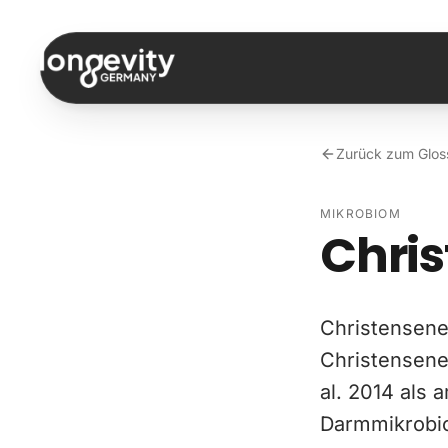
Zum Inhalt springen
Zurück zum Glos
MIKROBIOM
Chris
Christensenel
Christensene
al. 2014 als 
Darmmikrobiot