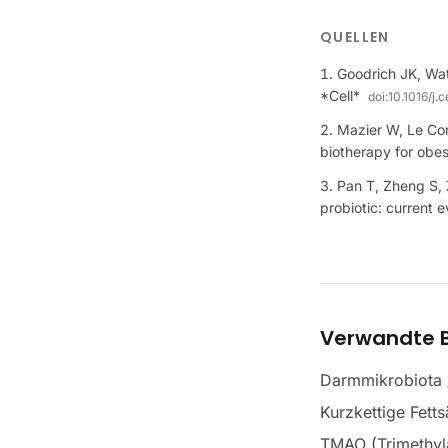
QUELLEN
Goodrich JK, Wat
*Cell*
doi:
10.1016/j.
Mazier W, Le Corf
biotherapy for obes
Pan T, Zheng S, 
probiotic: current e
Verwandte B
Darmmikrobiota
Kurzkettige Fett
TMAO (Trimethyl