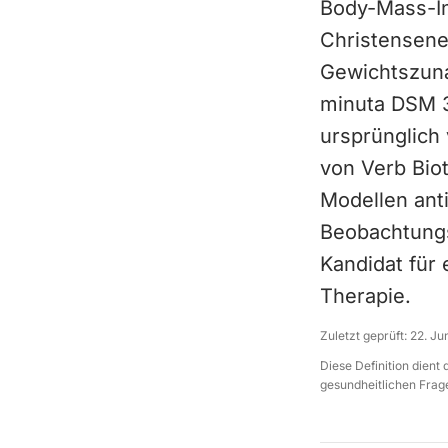
Body-Mass-In
Christensene
Gewichtszuna
minuta DSM 33
ursprünglich
von Verb Biot
Modellen ant
Beobachtungsd
Kandidat für 
Therapie.
Zuletzt geprüft:
22. Ju
Diese Definition dient
gesundheitlichen Frage