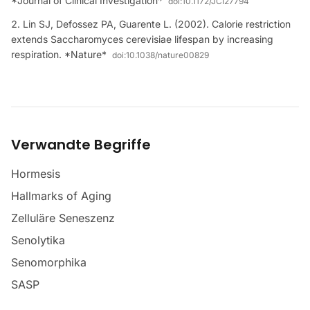
*Journal of Clinical Investigation*
doi:
10.1172/JCI27794
Lin SJ, Defossez PA, Guarente L. (2002). Calorie restriction
extends Saccharomyces cerevisiae lifespan by increasing
respiration. *Nature*
doi:
10.1038/nature00829
Verwandte Begriffe
Hormesis
Hallmarks of Aging
Zelluläre Seneszenz
Senolytika
Senomorphika
SASP