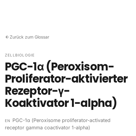
Zum Inhalt springen
Zurück zum Glossar
ZELLBIOLOGIE
PGC-1α (Peroxisom-
Proliferator-aktivierter
Rezeptor-γ-
Koaktivator 1-alpha)
PGC-1α (Peroxisome proliferator-activated
EN
receptor gamma coactivator 1-alpha)