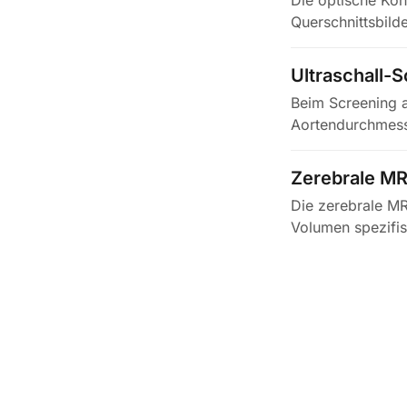
Die optische Ko
Querschnittsbild
Makuladicke, de
Ultraschall-
Beim Screening 
Aortendurchmess
von einem…
Zerebrale MR
Die zerebrale MR
Volumen spezifis
Grau-…