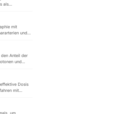
s als
aphie mit
ararterien und
den Anteil der
protonen und…
effektive Dosis
fahren mit…
nals, um