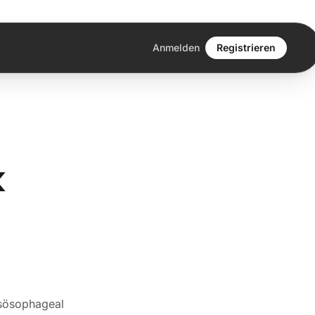
Anmelden
Registrieren
k
nsösophageal