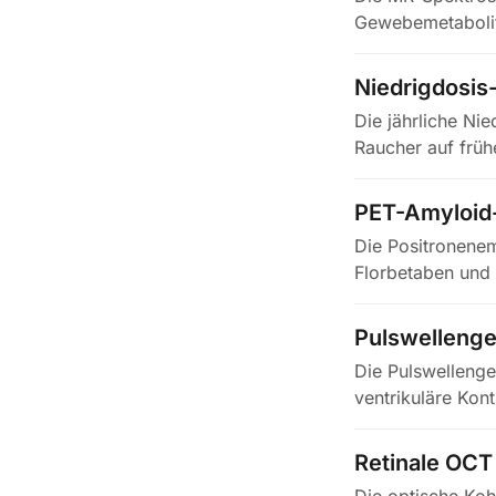
Gewebemetabolite
einem…
Niedrigdosis
Die jährliche Ni
Raucher auf früh
PET-Amyloid-
Die Positronenem
Florbetaben und 
fibrillärer…
Pulswellenge
Die Pulswellenge
ventrikuläre Kon
als…
Retinale OCT