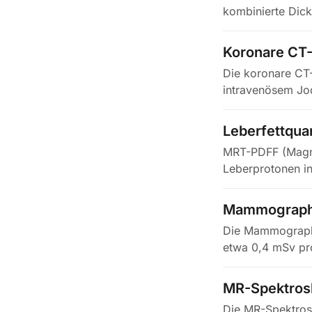
kombinierte Dick
Surrogatmarker
Koronare CT
Die koronare CT
intravenösem Jod
erlaubt…
Leberfettqua
MRT-PDFF (Magne
Leberprotonen in
Mammograph
Die Mammographie
etwa 0,4 mSv pr
MR-Spektros
Die MR-Spektros