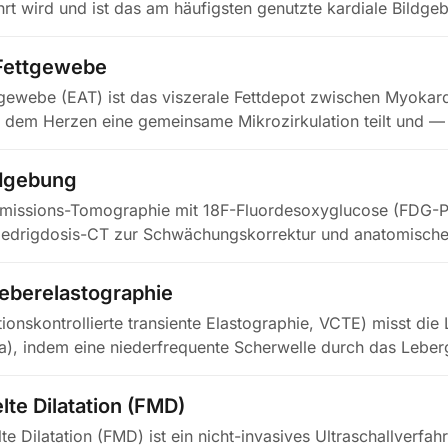
rt wird und ist das am häufigsten genutzte kardiale Bildg
 Fettgewebe
tgewebe (EAT) ist das viszerale Fettdepot zwischen Myokar
t dem Herzen eine gemeinsame Mikrozirkulation teilt und —
dgebung
Emissions-Tomographie mit 18F-Fluordesoxyglucose (FDG-P
Niedrigdosis-CT zur Schwächungskorrektur und anatomisch
Leberelastographie
ionskontrollierte transiente Elastographie, VCTE) misst die 
Pa), indem eine niederfrequente Scherwelle durch das Leb
lte Dilatation (FMD)
lte Dilatation (FMD) ist ein nicht-invasives Ultraschallverfah