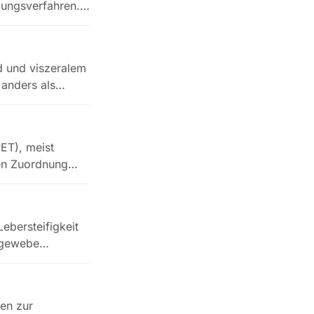
ebungsverfahren.…
d und viszeralem
 anders als…
ET), meist
en Zuordnung
Lebersteifigkeit
ergewebe…
ren zur