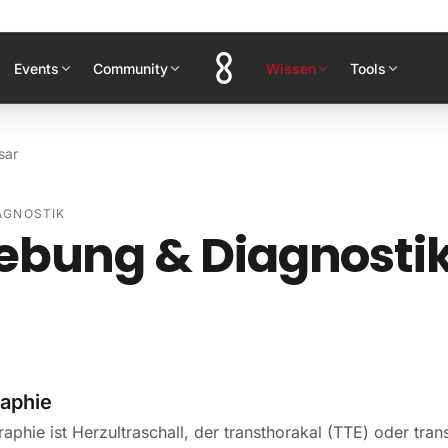
Events
Community
Wissen
Tools
sar
AGNOSTIK
ebung & Diagnosti
aphie
aphie ist Herzultraschall, der transthorakal (TTE) oder tra