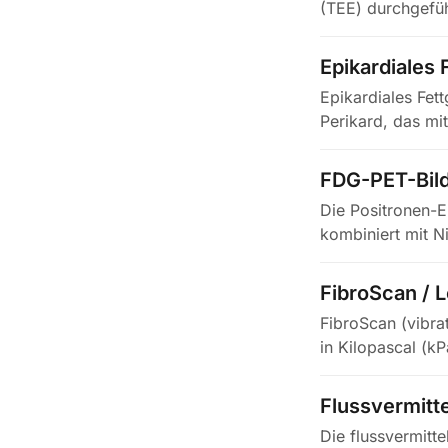
(TEE) durchgefüh
Epikardiales
Epikardiales Fet
Perikard, das mi
FDG-PET-Bil
Die Positronen-
kombiniert mit 
(PET/CT),…
FibroScan / 
FibroScan (vibrat
in Kilopascal (k
Flussvermitte
Die flussvermitte