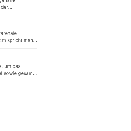
rgenaue
 der
rarenale
cm spricht man
e, um das
el sowie gesamte