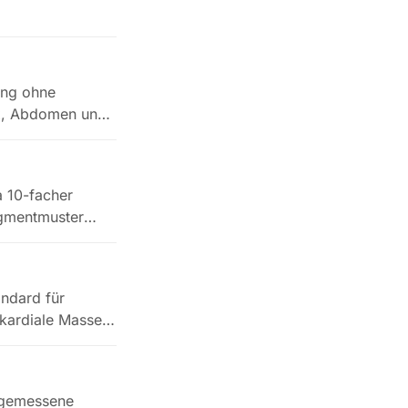
ung ohne
ax, Abdomen und
a 10-facher
igmentmuster
ndard für
okardiale Masse,
e gemessene