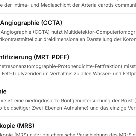
e der Intima- und Mediaschicht der Arteria carotis communi
…
-Angiographie (CCTA)
-Angiographie (CCTA) nutzt Multidetektor-Computertomogr
kontrastmittel zur dreidimensionalen Darstellung der Koron
ntifizierung (MRT-PDFF)
tresonanztomographie-Protonendichte-Fettfraktion) misst 
 Fett-Triglyzeriden im Verhältnis zu allen Wasser- und Fett
ie
 ist eine niedrigdosierte Röntgenuntersuchung der Brust (
o beidseitiger Zwei-Ebenen-Aufnahme) und das einzige Ver
kopie (MRS)
kopie (MRS) nutzt die chemische Verschiebung des MR-Sig