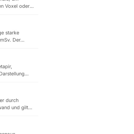
en Voxel oder
ge starke
2 mSv. Der…
tapir,
Darstellung
er durch
wand und gilt