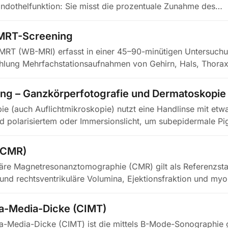
Endothelfunktion: Sie misst die prozentuale Zunahme des…
MRT-Screening
MRT (WB-MRI) erfasst in einer 45–90-minütigen Untersuch
rahlung Mehrfachstationsaufnahmen von Gehirn, Hals, Thor
ng – Ganzkörperfotografie und Dermatoskopie
e (auch Auflichtmikroskopie) nutzt eine Handlinse mit etw
d polarisiertem oder Immersionslicht, um subepidermale P
(CMR)
äre Magnetresonanztomographie (CMR) gilt als Referenzsta
e und rechtsventrikuläre Volumina, Ejektionsfraktion und my
ma-Media-Dicke (CIMT)
ima-Media-Dicke (CIMT) ist die mittels B-Mode-Sonographi