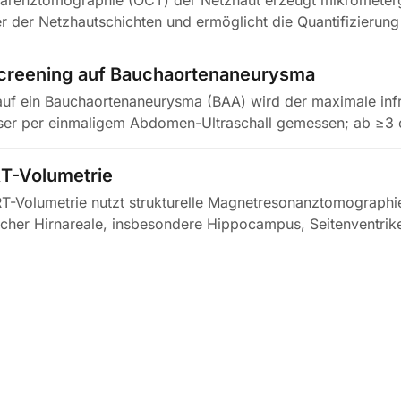
härenztomographie (OCT) der Netzhaut erzeugt mikromete
er der Netzhautschichten und ermöglicht die Quantifizierung
r…
Screening auf Bauchaortenaneurysma
auf ein Bauchaortenaneurysma (BAA) wird der maximale inf
er per einmaligem Abdomen-Ultraschall gemessen; ab ≥3 
T-Volumetrie
T-Volumetrie nutzt strukturelle Magnetresonanztomographi
cher Hirnareale, insbesondere Hippocampus, Seitenventrik