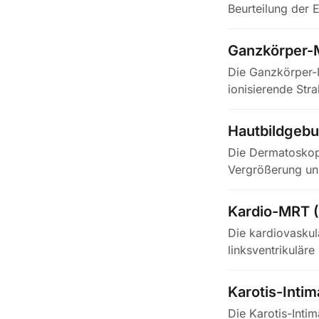
Beurteilung der 
Ganzkörper-
Die Ganzkörper-
ionisierende St
Becken und…
Hautbildgebu
Die Dermatoskopi
Vergrößerung un
und…
Kardio-MRT 
Die kardiovaskul
linksventrikulär
weil…
Karotis-Inti
Die Karotis-Int