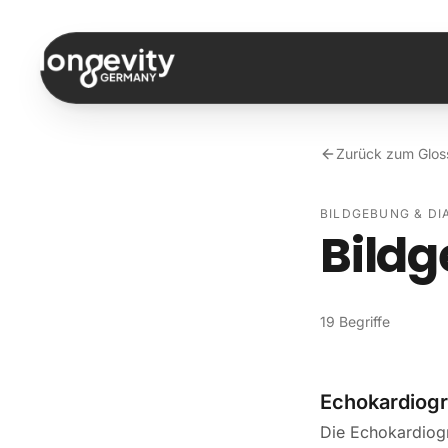
Zum Inhalt springen
Zurück zum Glos
BILDGEBUNG & DI
Bildg
19 Begriffe
Echokardiogr
Die Echokardiogr