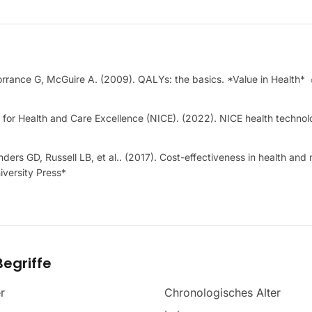
rrance G, McGuire A. (2009). QALYs: the basics. *Value in Health*
te for Health and Care Excellence (NICE). (2022). NICE health technol
ers GD, Russell LB, et al.. (2017). Cost-effectiveness in health and
iversity Press*
egriffe
r
Chronologisches Alter