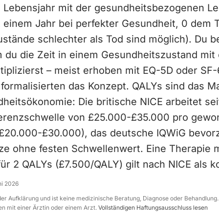
n Lebensjahr mit der gesundheitsbezogenen Le
ht einem Jahr bei perfekter Gesundheit, 0 dem 
ustände schlechter als Tod sind möglich). Du 
 du die Zeit in einem Gesundheitszustand mit
tiplizierst – meist erhoben mit EQ-5D oder SF-
 formalisierten das Konzept. QALYs sind das M
heitsökonomie: Die britische NICE arbeitet sei
ferenzschwelle von £25.000-£35.000 pro gew
£20.000-£30.000), das deutsche IQWiG bevorz
nze ohne festen Schwellenwert. Eine Therapie 
ür 2 QALYs (£7.500/QALY) gilt nach NICE als ko
ni 2026
 der Aufklärung und ist keine medizinische Beratung, Diagnose oder Behandlung.
n mit einer Ärztin oder einem Arzt.
Vollständigen Haftungsausschluss lesen