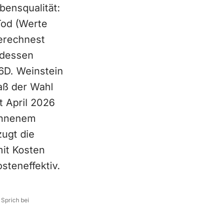
bensqualität:
Tod (Werte
berechnest
 dessen
6D. Weinstein
aß der Wahl
t April 2026
onnenem
ugt die
mit Kosten
steneffektiv.
 Sprich bei