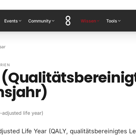
Events
Community
Wissen
Tools
sar
RIEN
(Qualitätsbereinig
nsjahr)
-adjusted life year)
djusted Life Year (QALY, qualitätsbereinigtes L