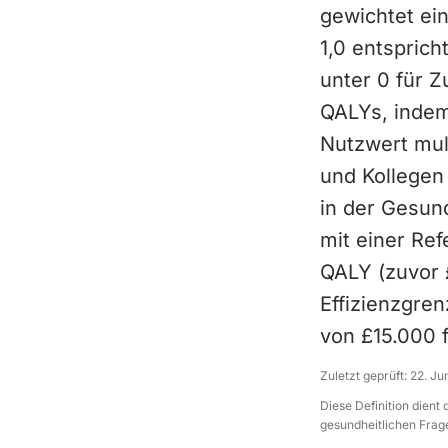
gewichtet ei
1,0 entspric
unter 0 für Z
QALYs, indem
Nutzwert mul
und Kollegen
in der Gesund
mit einer Re
QALY (zuvor 
Effizienzgre
von £15.000 f
Zuletzt geprüft:
22. Ju
Diese Definition dient
gesundheitlichen Frage