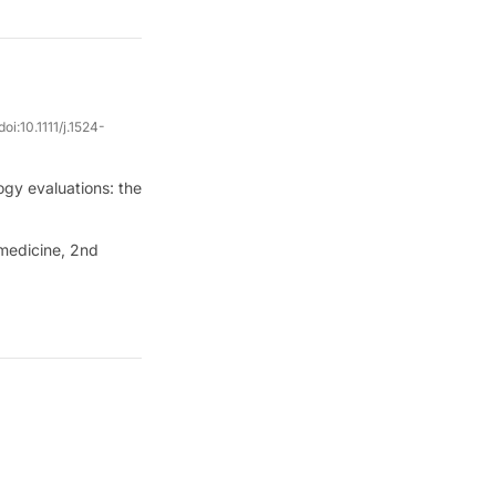
doi:
10.1111/j.1524-
ogy evaluations: the
 medicine, 2nd