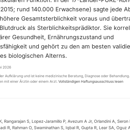
kulären Funktion. In der 17-Länder-PURE-Koh
et 2015; rund 140.000 Erwachsene) sagte jede
höhere Gesamtsterblichkeit voraus und übertr
Blutdruck als Sterblichkeitsprädiktor. Sie korrel
rer Gesundheit, Ernährungszustand und
sfähigkeit und gehört zu den am besten validi
es biologischen Alterns.
ni 2026
 der Aufklärung und ist keine medizinische Beratung, Diagnose oder Behandlung.
n mit einer Ärztin oder einem Arzt.
Vollständigen Haftungsausschluss lesen
, Rangarajan S, Lopez-Jaramillo P, Avezum A Jr, Orlandini A, Seron
hadi R, Rahman O, Swaminathan S, Iqbal R, Gupta R, Lear SA, Oguz A