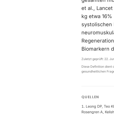
gesamten mus
et al., Lanc
kg etwa 16% 
systolischen 
neuromuskulä
Regeneration
Biomarkern d
Zuletzt geprüft:
22. Ju
Diese Definition dient
gesundheitlichen Frage
QUELLEN
Leong DP, Teo KK
Rosengren A, Kelis