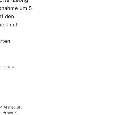
orte (Leong
 Abnahme um 5
af den
iert mit
erten
 Sprich bei
 P, Ahmed SH,
, Yusoff K,