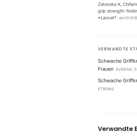
Zatonska K, Chifam
grip strength: find
*Lancet*
doi:
10.101
VERWANDTE ST
Schwache Griffkr
Frauen
EVIDENZ:
S
Schwache Griffkr
STRONG
Verwandte B