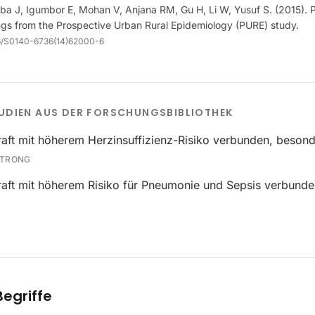
ba J, Igumbor E, Mohan V, Anjana RM, Gu H, Li W, Yusuf S. (2015). P
ings from the Prospective Urban Rural Epidemiology (PURE) study.
6/S0140-6736(14)62000-6
UDIEN AUS DER FORSCHUNGSBIBLIOTHEK
aft mit höherem Herzinsuffizienz-Risiko verbunden, besond
TRONG
aft mit höherem Risiko für Pneumonie und Sepsis verbunde
egriffe