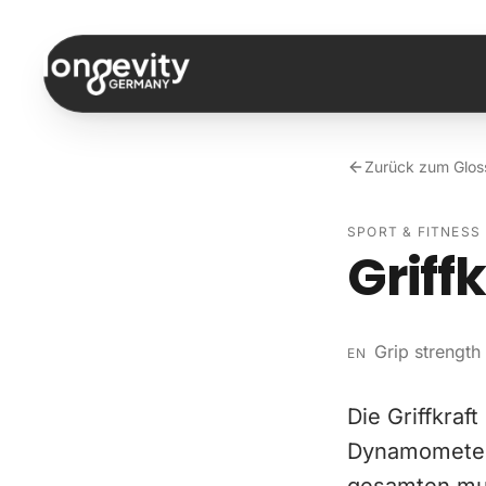
Zum Inhalt springen
Zurück zum Glos
SPORT & FITNESS
Griffk
Grip strength
EN
Die Griffkraf
Dynamometers 